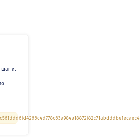
 шаг и,
по
561ddd6fd4266c4d778c63a984a18872f82c71abdddbe1ecaec4f