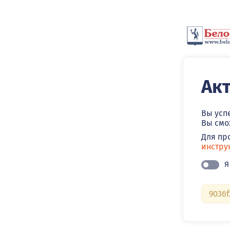
Ак
Вы усп
Вы смо
Для пр
инстру
Я
9036