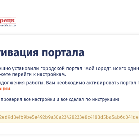
тивация портала
ешно установили городской портал "мой Город". Всего один
жете перейти к настройкам.
одолжения работы, Вам необходимо активировать портал 
кции
.
 проверил все настройки и все сделал по инструкции!
f2ed9d8efb9be5e492b9a30a23428233e8c4188d5ba5ab6c041dec